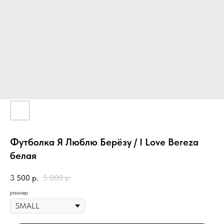
Футболка Я Люблю Берёзу / I Love Bereza
белая
3 500
р.
5 000
р.
размер