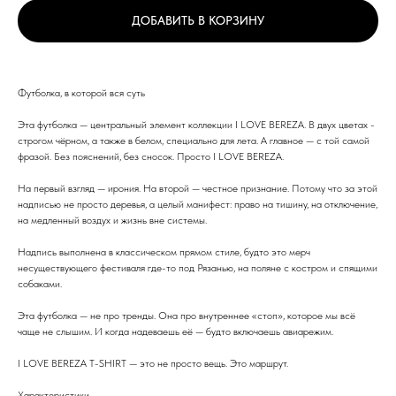
ДОБАВИТЬ В КОРЗИНУ
Футболка, в которой вся суть
Эта футболка — центральный элемент коллекции I LOVE BEREZA. В двух цветах -
строгом чёрном, а также в белом, специально для лета. А главное — с той самой
фразой. Без пояснений, без сносок. Просто I LOVE BEREZA.
На первый взгляд — ирония. На второй — честное признание. Потому что за этой
надписью не просто деревья, а целый манифест: право на тишину, на отключение,
на медленный воздух и жизнь вне системы.
Надпись выполнена в классическом прямом стиле, будто это мерч
несуществующего фестиваля где-то под Рязанью, на поляне с костром и спящими
собаками.
Эта футболка — не про тренды. Она про внутреннее «стоп», которое мы всё
чаще не слышим. И когда надеваешь её — будто включаешь авиарежим.
I LOVE BEREZA T-SHIRT — это не просто вещь. Это маршрут.
Характеристики