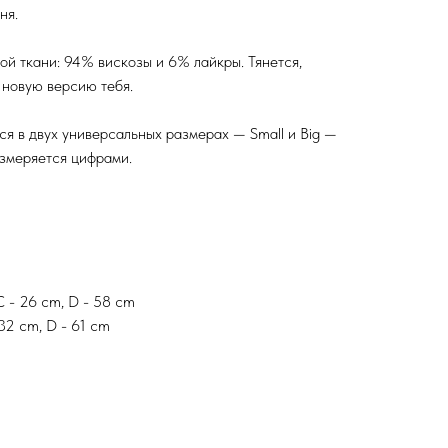
ня.
ой ткани: 94% вискозы и 6% лайкры. Тянется,
 новую версию тебя.
я в двух универсальных размерах — Small и Big —
измеряется цифрами.
C - 26 cm, D - 58 cm
 32 cm, D - 61 cm