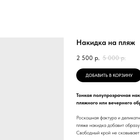
Накидка на пляж
2 500
р.
5 000
р.
ДОБАВИТЬ В КОРЗИНУ
Тонкая полупрозрачная нак
пляжного или вечернего об
Роскошная фактура и деликатн
пляже накидка добавит образу
Свободный крой не сковывает 