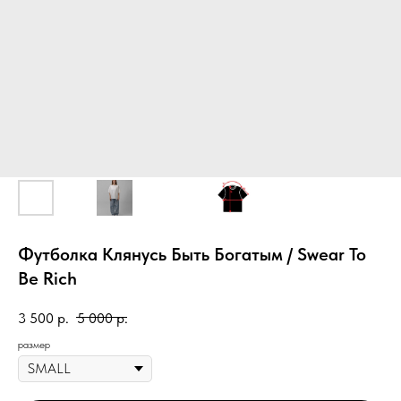
Футболка Клянусь Быть Богатым / Swear To
Be Rich
3 500
р.
5 000
р.
размер