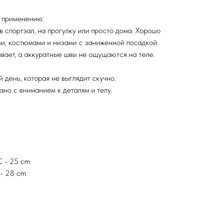
и применению.
в спортзал, на прогулку или просто дома. Хорошо
и, костюмами и низами с заниженной посадкой.
вает, а аккуратные швы не ощущаются на теле.
й день, которая не выглядит скучно.
но с вниманием к деталям и телу.
C - 25 cm
 - 28 cm