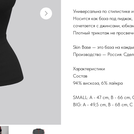
Универсальна по стилистике 
Носится как база под пиджак, 
сочетается с джинсами, юбкам
Плотный трикотаж не просвечи
Skin Base — это база на кажды
Производство — Россия. Сдела
Характеристики
Состав
94% вискоза, 6% лайкра
SMALL: А - 47 cm, B - 66 cm, 
BIG: А - 49,5 cm, B - 68 cm, C