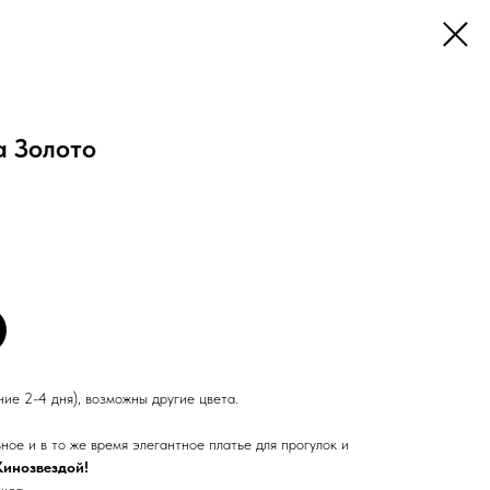
а Золото
ие 2-4 дня), возможны другие цвета.
ное и в то же время элегантное платье для прогулок и
Кинозвездой!