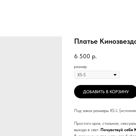
Платье Кинозвезд
6 500
р.
размер
ДОБАВИТЬ В КОРЗИНУ
Под заказ размеры XS-L (исполнен
Простого кроя, стильное, сексуаль
выхода в свет.
Почувствуй себя 